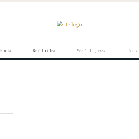
istória
Belô Gráfica
Versão Impressa
Conta