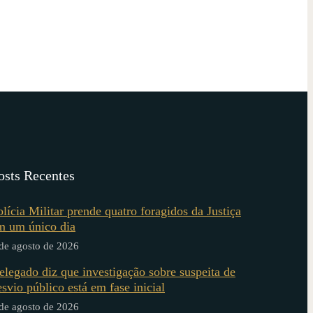
osts Recentes
olícia Militar prende quatro foragidos da Justiça
m um único dia
de agosto de 2026
elegado diz que investigação sobre suspeita de
esvio público está em fase inicial
de agosto de 2026