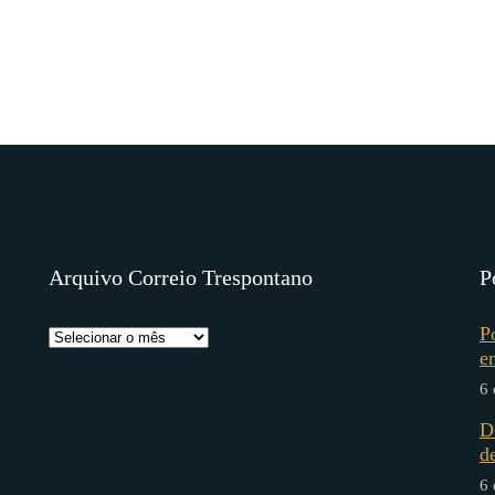
Arquivo Correio Trespontano
P
P
e
6 
D
d
6 