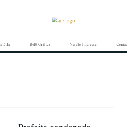
istória
Belô Gráfica
Versão Impressa
Conta