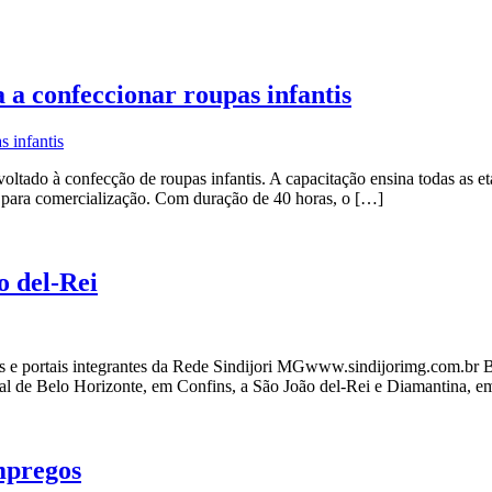
a confeccionar roupas infantis
tado à confecção de roupas infantis. A capacitação ensina todas as et
os para comercialização. Com duração de 40 horas, o […]
o del-Rei
e portais integrantes da Rede Sindijori MGwww.sindijorimg.com.br B
nal de Belo Horizonte, em Confins, a São João del-Rei e Diamantina, e
mpregos