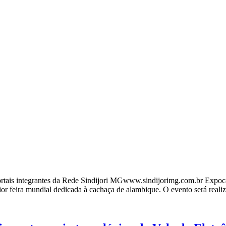
ais integrantes da Rede Sindijori MGwww.sindijorimg.com.br Expocac
aior feira mundial dedicada à cachaça de alambique. O evento será rea