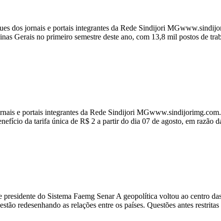
dos jornais e portais integrantes da Rede Sindijori MGwww.sindijo
as Gerais no primeiro semestre deste ano, com 13,8 mil postos de traba
is e portais integrantes da Rede Sindijori MGwww.sindijorimg.com.b
nefício da tarifa única de R$ 2 a partir do dia 07 de agosto, em razão 
 presidente do Sistema Faemg Senar A geopolítica voltou ao centro das
stão redesenhando as relações entre os países. Questões antes restritas