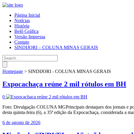
Página Inicial
Notícias
História
Belô Gráfica
Versão Impressa
Contato
SINDIJORI – COLUNA MINAS GERAIS
Homepage
>
SINDIJORI - COLUNA MINAS GERAIS
Expocachaça reúne 2 mil rótulos em BH
0
Foto: Divulgação COLUNA MGPrincipais destaques dos jornais e port
desta quinta-feira (6), a 35ª edição da Expocachaça, considerada a m
6 de agosto de 2026