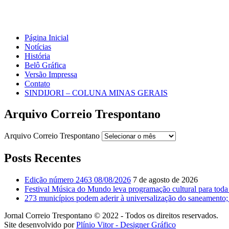
Página Inicial
Notícias
História
Belô Gráfica
Versão Impressa
Contato
SINDIJORI – COLUNA MINAS GERAIS
Arquivo Correio Trespontano
Arquivo Correio Trespontano
Posts Recentes
Edição número 2463 08/08/2026
7 de agosto de 2026
Festival Música do Mundo leva programação cultural para toda
273 municípios podem aderir à universalização do saneamento; 
Jornal Correio Trespontano © 2022 - Todos os direitos reservados.
Site desenvolvido por
Plínio Vitor - Designer Gráfico