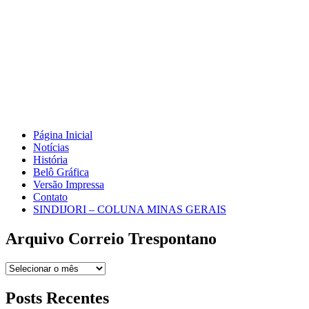
Página Inicial
Notícias
História
Belô Gráfica
Versão Impressa
Contato
SINDIJORI – COLUNA MINAS GERAIS
Arquivo Correio Trespontano
Arquivo
Correio
Trespontano
Posts Recentes