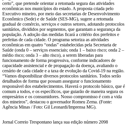
certo”, que pretende orientar a retomada segura das atividades
econômicas nos municípios do estado. A proposta criada pelo
Executivo mineiro, por meio das secretarias de Desenvolvimento
Econômico (Sede) e de Saúde (SES-MG), sugere a retomada
gradual de comércio, serviços e outros setores, adotando protocolos
sanitários, divididos por segmentos, que garantam a segurança da
população. A adoção das medidas ficará a critério dos prefeitos e
prefeitas de cada cidade. O programa setoriza as atividades
econômicas em quatro “ondas” estabelecidas pela Secretaria de
Saúde (onda 0 – serviços essenciais; onda 1 – baixo risco; onda 2 –
médio risco; onda 3 – alto risco), a serem liberadas para
funcionamento de forma progressiva, conforme indicadores de
capacidade assistencial e de propagação da doença, avaliando o
cenário de cada cidade e a taxa de evolução da Covid-19 na região.
“Vamos disponibilizar diversos protocolos sanitários. Todos serão
detalhados de forma que possam assegurar o funcionamento
responsável dos estabelecimentos. Haverá o protocolo básico, que é
comum a todos, e os específicos, que guiarão de maneira segura os
empresários e os consumidores. Nosso compromisso é com a vida
dos mineiros”, destacou o governador Romeu Zema. (Fonte:
Agência Minas / Foto: Gil Leonardi/Imprensa MG).
Jornal Correio Trespontano lança sua edição número 2098