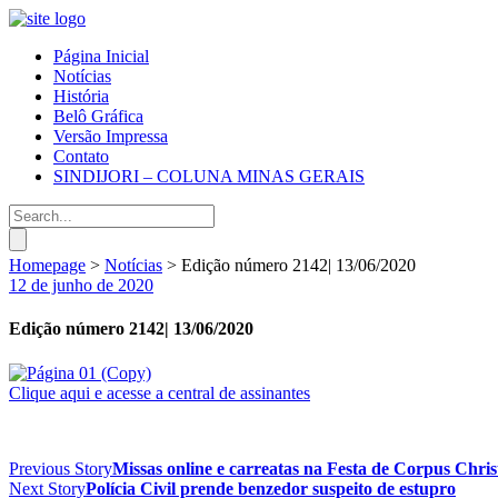
Página Inicial
Notícias
História
Belô Gráfica
Versão Impressa
Contato
SINDIJORI – COLUNA MINAS GERAIS
Homepage
>
Notícias
>
Edição número 2142| 13/06/2020
12 de junho de 2020
Edição número 2142| 13/06/2020
Clique aqui e acesse a central de assinantes
Previous Story
Missas online e carreatas na Festa de Corpus Chris
Next Story
Polícia Civil prende benzedor suspeito de estupro