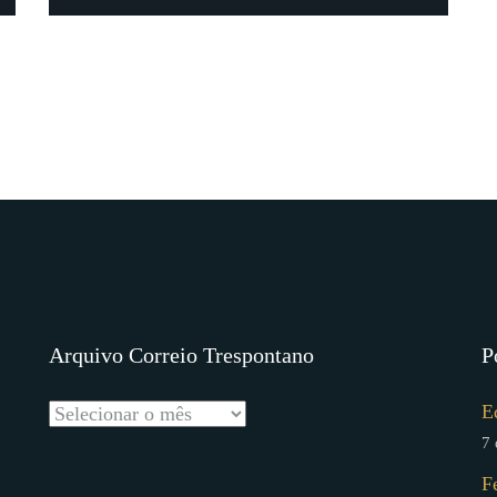
Arquivo Correio Trespontano
P
E
7 
F