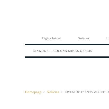
Página Inicial
Notícias
H
SINDIJORI – COLUNA MINAS GERAIS
Homepage
>
Notícias
>
JOVEM DE 17 ANOS MORRE E