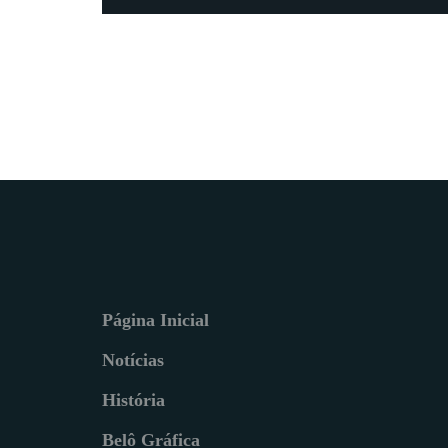
Página Inicial
Notícias
História
Belô Gráfica