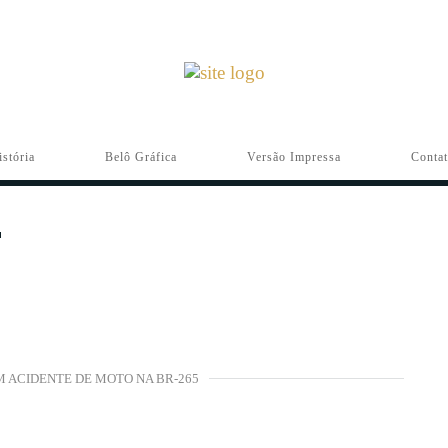
istória
Belô Gráfica
Versão Impressa
Conta
M ACIDENTE DE MOTO NA BR-265