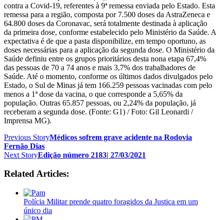
contra a Covid-19, referentes à 9ª remessa enviada pelo Estado. Esta
remessa para a região, composta por 7.500 doses da AstraZeneca e
64.800 doses da Coronavac, será totalmente destinada à aplicação
da primeira dose, conforme estabelecido pelo Ministério da Saúde. A
expectativa é de que a pasta disponibilize, em tempo oportuno, as
doses necessárias para a aplicação da segunda dose. O Ministério da
Saúde definiu entre os grupos prioritários desta nona etapa 67,4%
das pessoas de 70 a 74 anos e mais 3,7% dos trabalhadores de
Saúde. Até o momento, conforme os últimos dados divulgados pelo
Estado, o Sul de Minas já tem 166.259 pessoas vacinadas com pelo
menos a 1ª dose da vacina, o que corresponde a 5,65% da
população. Outras 65.857 pessoas, ou 2,24% da população, já
receberam a segunda dose. (Fonte: G1) / Foto: Gil Leonardi /
Imprensa MG).
Previous Story
Médicos sofrem grave acidente na Rodovia
Fernão Dias
Next Story
Edição número 2183| 27/03/2021
Related Articles:
Polícia Militar prende quatro foragidos da Justiça em um
único dia