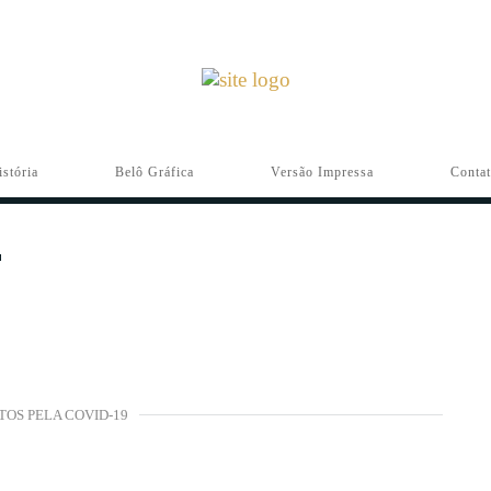
istória
Belô Gráfica
Versão Impressa
Conta
TOS PELA COVID-19