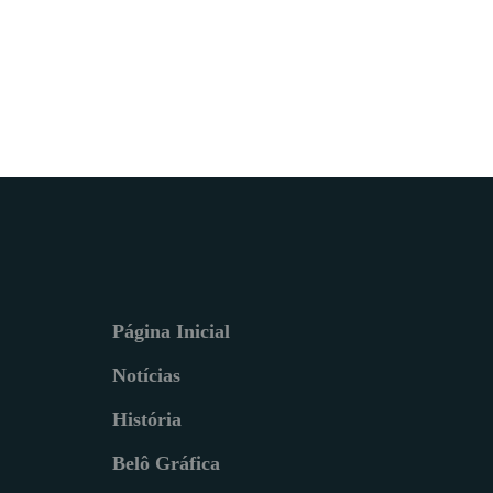
Página Inicial
Notícias
História
Belô Gráfica