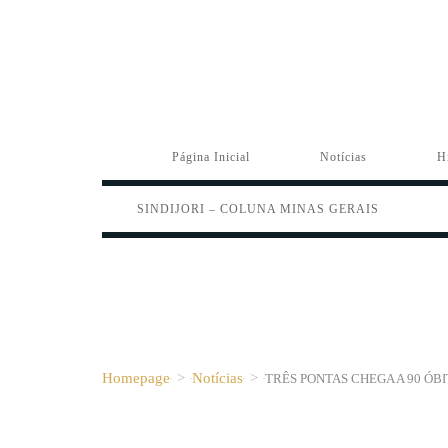
Página Inicial
Notícias
H
SINDIJORI – COLUNA MINAS GERAIS
Homepage
>
Notícias
>
TRÊS PONTAS CHEGA A 90 ÓBI