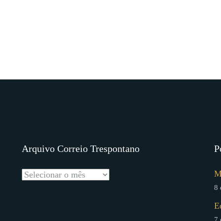
Arquivo Correio Trespontano
P
M
8 
E
7 