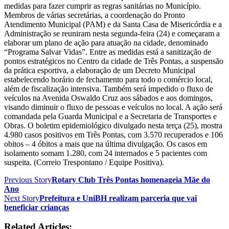
medidas para fazer cumprir as regras sanitárias no Município.
Membros de várias secretárias, a coordenação do Pronto
Atendimento Municipal (PAM) e da Santa Casa de Misericórdia e a
Administração se reuniram nesta segunda-feira (24) e começaram a
elaborar um plano de ação para atuação na cidade, denominado
“Programa Salvar Vidas”. Entre as medidas está a sanitização de
pontos estratégicos no Centro da cidade de Três Pontas, a suspensão
da prática esportiva, a elaboração de um Decreto Municipal
estabelecendo horário de fechamento para todo o comércio local,
além de fiscalização intensiva. Também será impedido o fluxo de
veículos na Avenida Oswaldo Cruz aos sábados e aos domingos,
visando diminuir o fluxo de pessoas e veículos no local. A ação será
comandada pela Guarda Municipal e a Secretaria de Transportes e
Obras. O boletim epidemiológico divulgado nesta terça (25), mostra
4.980 casos positivos em Três Pontas, com 3.570 recuperados e 106
obitos – 4 óbitos a mais que na última divulgação. Os casos em
isolamento somam 1.280, com 24 internados e 5 pacientes com
suspeita. (Correio Trespontano / Equipe Positiva).
Previous Story
Rotary Club Três Pontas homenageia Mãe do
Ano
Next Story
Prefeitura e UniBH realizam parceria que vai
beneficiar crianças
Related Articles: