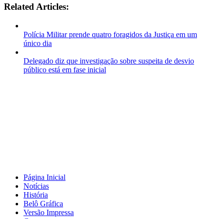
Related Articles:
Polícia Militar prende quatro foragidos da Justiça em um
único dia
Delegado diz que investigação sobre suspeita de desvio
público está em fase inicial
Página Inicial
Notícias
História
Belô Gráfica
Versão Impressa