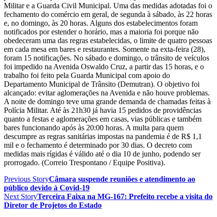
Militar e a Guarda Civil Municipal. Uma das medidas adotadas foi o
fechamento do comércio em geral, de segunda à sábado, às 22 horas
e, no domingo, às 20 horas. Alguns dos estabelecimentos foram
notificados por estender o horário, mas a maioria foi porque não
obedeceram uma das regras estabelecidas, o limite de quatro pessoas
em cada mesa em bares e restaurantes. Somente na exta-feira (28),
foram 15 notificações. No sábado e domingo, o trânsito de veículos
foi impedido na Avenida Oswaldo Cruz, a partir das 15 horas, e o
trabalho foi feito pela Guarda Municipal com apoio do
Departamento Municipal de Trânsito (Demutran). O objetivo foi
alcançado: evitar aglomerações na Avenida e não houve problemas.
A noite de domingo teve uma grande demanda de chamadas feitas à
Polícia Militar. Até às 21h30 já havia 15 pedidos de providências
quanto a festas e aglomerações em casas, vias públicas e também
bares funcionando após às 20:00 horas. A multa para quem
descumpre as regras sanitárias impostas na pandemia é de R$ 1,1
mil e o fechamento é determinado por 30 dias. O decreto com
medidas mais rígidas é válido até o dia 10 de junho, podendo ser
prorrogado. (Correio Trespontano / Equipe Positiva).
Previous Story
Câmara suspende reuniões e atendimento ao
público devido à Covid-19
Next Story
Terceira Faixa na MG-167: Prefeito recebe a visita do
Diretor de Projetos do Estado