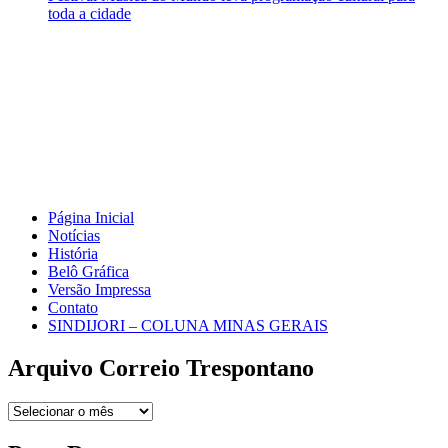
toda a cidade
Página Inicial
Notícias
História
Belô Gráfica
Versão Impressa
Contato
SINDIJORI – COLUNA MINAS GERAIS
Arquivo Correio Trespontano
Arquivo
Correio
Trespontano