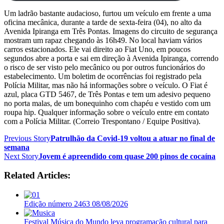
Um ladrão bastante audacioso, furtou um veículo em frente a uma
oficina mecânica, durante a tarde de sexta-feira (04), no alto da
Avenida Ipiranga em Três Pontas. Imagens do circuito de segurança
mostram um rapaz chegando às 16h49. No local haviam vários
carros estacionados. Ele vai direito ao Fiat Uno, em poucos
segundos abre a porta e sai em direção à Avenida Ipiranga, correndo
o risco de ser visto pelo mecânico ou por outros funcionários do
estabelecimento. Um boletim de ocorrências foi registrado pela
Polícia Militar, mas não há informações sobre o veículo. O Fiat é
azul, placa GTD 5467, de Três Pontas e tem um adesivo pequeno
no porta malas, de um bonequinho com chapéu e vestido com um
roupa hip. Qualquer informação sobre o veículo entre em contato
com a Polícia Militar. (Correio Trespontano / Equipe Positiva).
Previous Story
Patrulhão da Covid-19 voltou a atuar no final de
semana
Next Story
Jovem é apreendido com quase 200 pinos de cocaína
Related Articles:
Edição número 2463 08/08/2026
Festival Música do Mundo leva programação cultural para