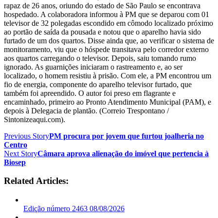
rapaz de 26 anos, oriundo do estado de São Paulo se encontrava
hospedado. A colaboradora informou à PM que se deparou com 01
televisor de 32 polegadas escondido em cômodo localizado próximo
ao portão de saída da pousada e notou que o aparelho havia sido
furtado de um dos quartos. Disse ainda que, ao verificar o sistema de
monitoramento, viu que o hóspede transitava pelo corredor externo
aos quartos carregando o televisor. Depois, saiu tomando rumo
ignorado. As guarnições iniciaram o rastreamento e, ao ser
localizado, o homem resistiu à prisão. Com ele, a PM encontrou um
fio de energia, componente do aparelho televisor furtado, que
também foi apreendido. O autor foi preso em flagrante e
encaminhado, primeiro ao Pronto Atendimento Municipal (PAM), e
depois à Delegacia de plantão. (Correio Trespontano /
Sintonizeaqui.com).
Previous Story
PM procura por jovem que furtou joalheria no
Centro
Next Story
Câmara aprova alienação do imóvel que pertencia à
Biosep
Related Articles:
Edição número 2463 08/08/2026