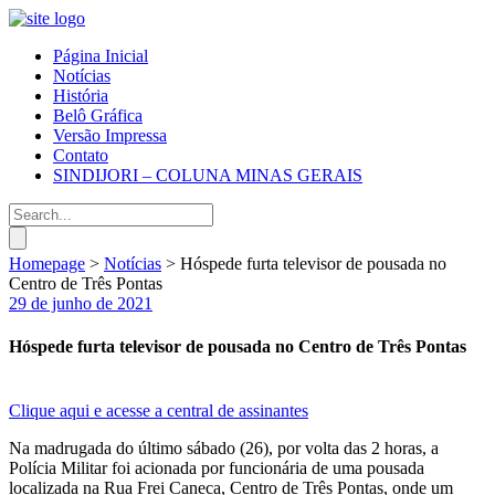
Página Inicial
Notícias
História
Belô Gráfica
Versão Impressa
Contato
SINDIJORI – COLUNA MINAS GERAIS
Homepage
>
Notícias
>
Hóspede furta televisor de pousada no
Centro de Três Pontas
29 de junho de 2021
Hóspede furta televisor de pousada no Centro de Três Pontas
Clique aqui e acesse a central de assinantes
Na madrugada do último sábado (26), por volta das 2 horas, a
Polícia Militar foi acionada por funcionária de uma pousada
localizada na Rua Frei Caneca, Centro de Três Pontas, onde um