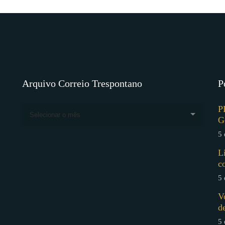
Arquivo Correio Trespontano
P
P
Selecionar o mês
G
5 
L
c
5 
V
d
5 