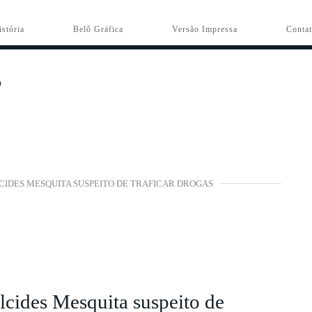
istória
Belô Gráfica
Versão Impressa
Conta
CIDES MESQUITA SUSPEITO DE TRAFICAR DROGAS
cides Mesquita suspeito de