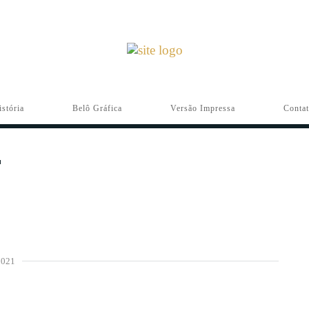
istória
Belô Gráfica
Versão Impressa
Conta
2021