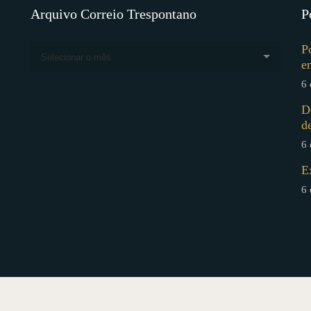
Arquivo Correio Trespontano
P
P
Selecionar o mês
e
6 
D
d
6 
E
6 