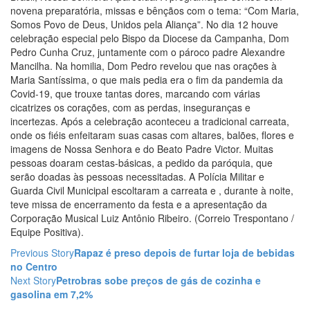
novena preparatória, missas e bênçãos com o tema: “Com Maria,
Somos Povo de Deus, Unidos pela Aliança”. No dia 12 houve
celebração especial pelo Bispo da Diocese da Campanha, Dom
Pedro Cunha Cruz, juntamente com o pároco padre Alexandre
Mancilha. Na homilia, Dom Pedro revelou que nas orações à
Maria Santíssima, o que mais pedia era o fim da pandemia da
Covid-19, que trouxe tantas dores, marcando com várias
cicatrizes os corações, com as perdas, inseguranças e
incertezas. Após a celebração aconteceu a tradicional carreata,
onde os fiéis enfeitaram suas casas com altares, balões, flores e
imagens de Nossa Senhora e do Beato Padre Victor. Muitas
pessoas doaram cestas-básicas, a pedido da paróquia, que
serão doadas às pessoas necessitadas. A Polícia Militar e
Guarda Civil Municipal escoltaram a carreata e , durante à noite,
teve missa de encerramento da festa e a apresentação da
Corporação Musical Luiz Antônio Ribeiro. (Correio Trespontano /
Equipe Positiva).
Previous Story
Rapaz é preso depois de furtar loja de bebidas
no Centro
Next Story
Petrobras sobe preços de gás de cozinha e
gasolina em 7,2%