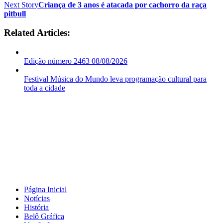
Next Story
Criança de 3 anos é atacada por cachorro da raça
pitbull
Related Articles:
Edição número 2463 08/08/2026
Festival Música do Mundo leva programação cultural para
toda a cidade
Página Inicial
Notícias
História
Belô Gráfica