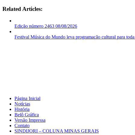
Related Articles:
Edição número 2463 08/08/2026
Festival Música do Mundo leva programação cultural para toda
Página Inicial
Notícias
História
Belô Gráfica
Versão Impressa
Contato
SINDIJORI – COLUNA MINAS GERAIS