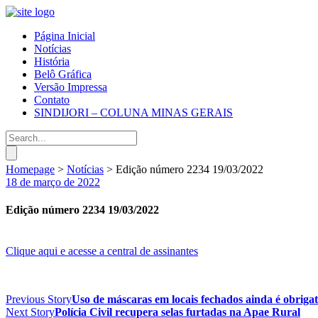
Página Inicial
Notícias
História
Belô Gráfica
Versão Impressa
Contato
SINDIJORI – COLUNA MINAS GERAIS
Homepage
>
Notícias
>
Edição número 2234 19/03/2022
18 de março de 2022
Edição número 2234 19/03/2022
Clique aqui e acesse a central de assinantes
Previous Story
Uso de máscaras em locais fechados ainda é obriga
Next Story
Polícia Civil recupera selas furtadas na Apae Rural