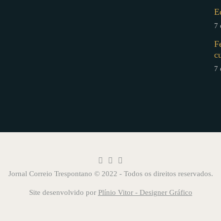
E
7 
F
c
7 
Jornal Correio Trespontano © 2022 - Todos os direitos reservados.
Site desenvolvido por
Plínio Vitor - Designer Gráfico