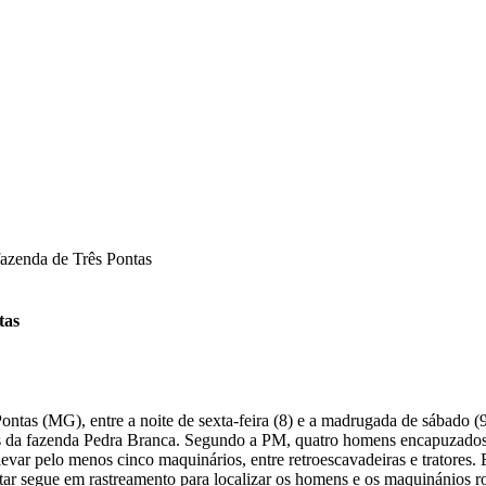
fazenda de Três Pontas
tas
 Pontas (MG), entre a noite de sexta-feira (8) e a madrugada de sábado 
s da fazenda Pedra Branca. Segundo a PM, quatro homens encapuzados 
var pelo menos cinco maquinários, entre retroescavadeiras e tratores. 
tar segue em rastreamento para localizar os homens e os maquinánios ro