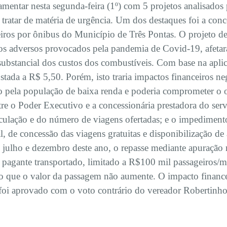
amentar nesta segunda-feira (1º) com 5 projetos analisados
 tratar de matéria de urgência. Um dos destaques foi a con
iros por ônibus do Município de Três Pontas. O projeto de
cos adversos provocados pela pandemia de Covid-19, afetar
substancial dos custos dos combustíveis. Com base na aplica
stada a R$ 5,50. Porém, isto traria impactos financeiros n
iço pela população de baixa renda e poderia comprometer o 
tre o Poder Executivo e a concessionária prestadora do ser
lação e do número de viagens ofertadas; e o impedimento
eral, de concessão das viagens gratuitas e disponibilização d
tre julho e dezembro deste ano, o repasse mediante apuraçã
 pagante transportado, limitado a R$100 mil passageiros/
do que o valor da passagem não aumente. O impacto finance
 foi aprovado com o voto contrário do vereador Robertinho