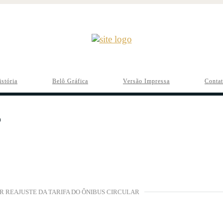
istória
Belô Gráfica
Versão Impressa
Conta
AR REAJUSTE DA TARIFA DO ÔNIBUS CIRCULAR