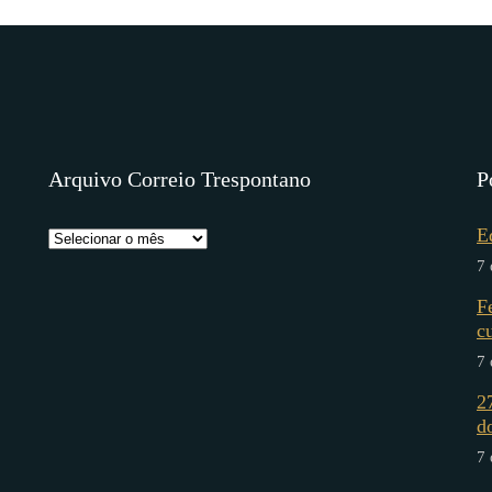
Arquivo Correio Trespontano
P
E
7 
F
c
7 
2
d
7 