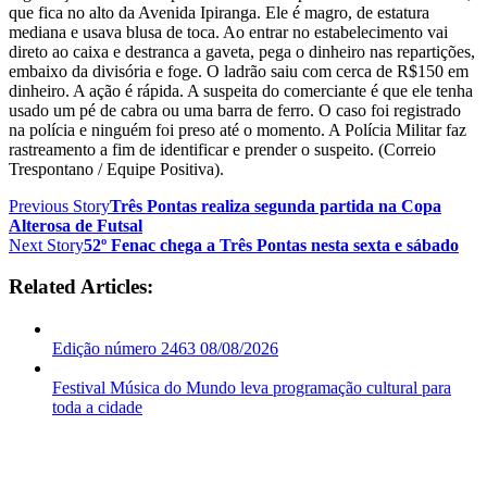
que fica no alto da Avenida Ipiranga. Ele é magro, de estatura
mediana e usava blusa de toca. Ao entrar no estabelecimento vai
direto ao caixa e destranca a gaveta, pega o dinheiro nas repartições,
embaixo da divisória e foge. O ladrão saiu com cerca de R$150 em
dinheiro. A ação é rápida. A suspeita do comerciante é que ele tenha
usado um pé de cabra ou uma barra de ferro. O caso foi registrado
na polícia e ninguém foi preso até o momento. A Polícia Militar faz
rastreamento a fim de identificar e prender o suspeito. (Correio
Trespontano / Equipe Positiva).
Previous Story
Três Pontas realiza segunda partida na Copa
Alterosa de Futsal
Next Story
52º Fenac chega a Três Pontas nesta sexta e sábado
Related Articles:
Edição número 2463 08/08/2026
Festival Música do Mundo leva programação cultural para
toda a cidade