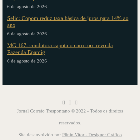
6 de agosto de 2026
Selic: Copom reduz taxa básica de juros para 14% ao
ano
6 de agosto de 2026
MG 167: condutora capota o carro no trevo da
Fazenda Epamig
6 de agosto de 2026
Jornal Correio Trespontano © 2022 - Todos os direitos
reservados.
Site desenvolvido por
Plínio Vitor - Designer Gráfico