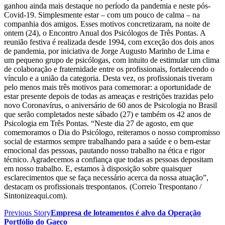
ganhou ainda mais destaque no período da pandemia e neste pós-
Covid-19. Simplesmente estar – com um pouco de calma – na
companhia dos amigos. Esses motivos concretizaram, na noite de
ontem (24), o Encontro Anual dos Psicólogos de Três Pontas. A
reunião festiva é realizada desde 1994, com exceção dos dois anos
de pandemia, por iniciativa de Jorge Augusto Marinho de Lima e
um pequeno grupo de psicólogas, com intuito de estimular um clima
de colaboração e fraternidade entre os profissionais, fortalecendo o
vínculo e a união da categoria. Desta vez, os profissionais tiveram
pelo menos mais três motivos para comemorar: a oportunidade de
estar presente depois de todas as ameaças e restrições trazidas pelo
novo Coronavírus, o aniversário de 60 anos de Psicologia no Brasil
que serão completados neste sábado (27) e também os 42 anos de
Psicologia em Três Pontas. “Neste dia 27 de agosto, em que
comemoramos o Dia do Psicólogo, reiteramos o nosso compromisso
social de estarmos sempre trabalhando para a saúde e o bem-estar
emocional das pessoas, pautando nosso trabalho na ética e rigor
técnico. Agradecemos a confiança que todas as pessoas depositam
em nosso trabalho. E, estamos à disposição sobre quaisquer
esclarecimentos que se faça necessário acerca da nossa atuação”,
destacam os profissionais trespontanos. (Correio Trespontano /
Sintonizeaqui.com).
Previous Story
Empresa de loteamentos é alvo da Operação
Portfólio do Gaeco