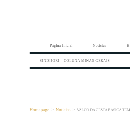
Página Inicial
Notícias
H
SINDIJORI – COLUNA MINAS GERAIS
Homepage
>
Notícias
>
VALOR DA CESTA BÁSICA TE