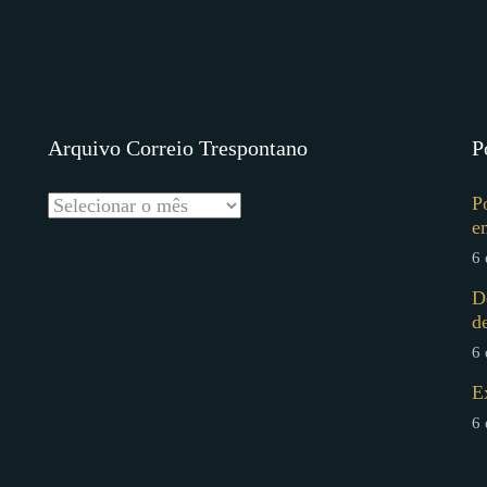
Arquivo Correio Trespontano
P
P
e
6 
D
d
6 
E
6 