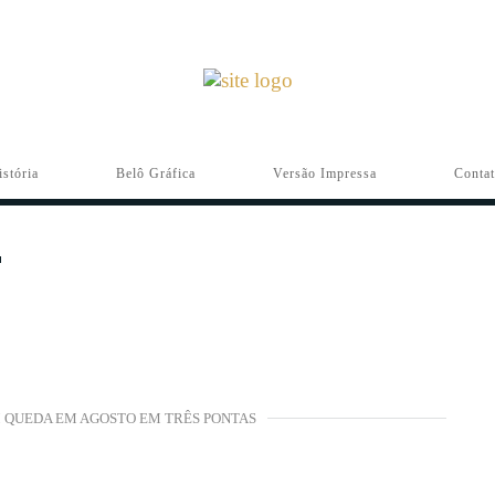
istória
Belô Gráfica
Versão Impressa
Conta
M QUEDA EM AGOSTO EM TRÊS PONTAS