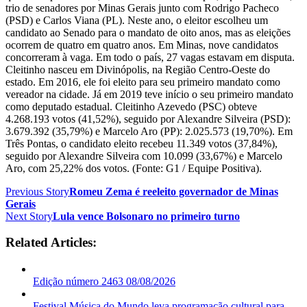
trio de senadores por Minas Gerais junto com Rodrigo Pacheco
(PSD) e Carlos Viana (PL). Neste ano, o eleitor escolheu um
candidato ao Senado para o mandato de oito anos, mas as eleições
ocorrem de quatro em quatro anos. Em Minas, nove candidatos
concorreram à vaga. Em todo o país, 27 vagas estavam em disputa.
Cleitinho nasceu em Divinópolis, na Região Centro-Oeste do
estado. Em 2016, ele foi eleito para seu primeiro mandato como
vereador na cidade. Já em 2019 teve início o seu primeiro mandato
como deputado estadual. Cleitinho Azevedo (PSC) obteve
4.268.193 votos (41,52%), seguido por Alexandre Silveira (PSD):
3.679.392 (35,79%) e Marcelo Aro (PP): 2.025.573 (19,70%). Em
Três Pontas, o candidato eleito recebeu 11.349 votos (37,84%),
seguido por Alexandre Silveira com 10.099 (33,67%) e Marcelo
Aro, com 25,22% dos votos. (Fonte: G1 / Equipe Positiva).
Previous Story
Romeu Zema é reeleito governador de Minas
Gerais
Next Story
Lula vence Bolsonaro no primeiro turno
Related Articles:
Edição número 2463 08/08/2026
Festival Música do Mundo leva programação cultural para