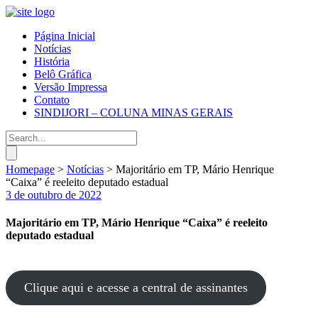
Página Inicial
Notícias
História
Belô Gráfica
Versão Impressa
Contato
SINDIJORI – COLUNA MINAS GERAIS
Homepage
>
Notícias
>
Majoritário em TP, Mário Henrique
“Caixa” é reeleito deputado estadual
3 de outubro de 2022
Majoritário em TP, Mário Henrique “Caixa” é reeleito
deputado estadual
Clique aqui e acesse a central de assinantes