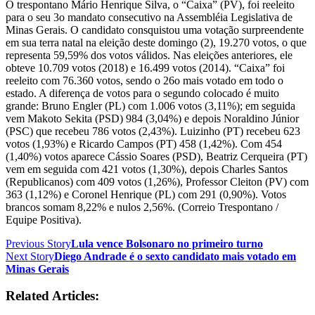
O trespontano Mário Henrique Silva, o “Caixa” (PV), foi reeleito
para o seu 3o mandato consecutivo na Assembléia Legislativa de
Minas Gerais. O candidato consquistou uma votação surpreendente
em sua terra natal na eleição deste domingo (2), 19.270 votos, o que
representa 59,59% dos votos válidos. Nas eleições anteriores, ele
obteve 10.709 votos (2018) e 16.499 votos (2014). “Caixa” foi
reeleito com 76.360 votos, sendo o 26o mais votado em todo o
estado. A diferença de votos para o segundo colocado é muito
grande: Bruno Engler (PL) com 1.006 votos (3,11%); em seguida
vem Makoto Sekita (PSD) 984 (3,04%) e depois Noraldino Júnior
(PSC) que recebeu 786 votos (2,43%). Luizinho (PT) recebeu 623
votos (1,93%) e Ricardo Campos (PT) 458 (1,42%). Com 454
(1,40%) votos aparece Cássio Soares (PSD), Beatriz Cerqueira (PT)
vem em seguida com 421 votos (1,30%), depois Charles Santos
(Republicanos) com 409 votos (1,26%), Professor Cleiton (PV) com
363 (1,12%) e Coronel Henrique (PL) com 291 (0,90%). Votos
brancos somam 8,22% e nulos 2,56%. (Correio Trespontano /
Equipe Positiva).
Previous Story
Lula vence Bolsonaro no primeiro turno
Next Story
Diego Andrade é o sexto candidato mais votado em
Minas Gerais
Related Articles: