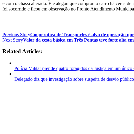
e com o chassi alterado. Ele alegou que comprou o carro há cerca de 
foi socorrido e ficou em observação no Pronto Atendimento Municipal 
Previous Story
Cooperativa de Transportes é alvo de operação que
Next Story
Valor da cesta básica em Três Pontas teve forte alta e
Related Articles:
Polícia Militar prende quatro foragidos da Justiça em um único 
Delegado diz que investigação sobre suspeita de desvio público 