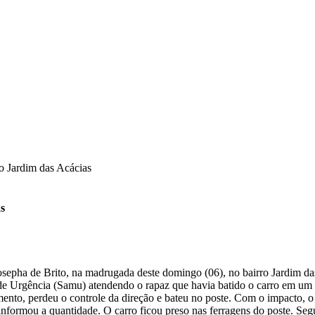
o Jardim das Acácias
s
epha de Brito, na madrugada deste domingo (06), no bairro Jardim da
Urgência (Samu) atendendo o rapaz que havia batido o carro em um po
nto, perdeu o controle da direção e bateu no poste. Com o impacto, o 
formou a quantidade. O carro ficou preso nas ferragens do poste. Segun