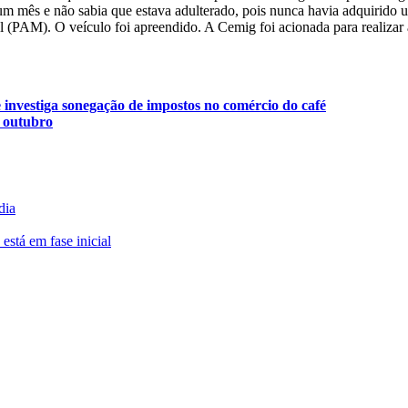
um mês e não sabia que estava adulterado, pois nunca havia adquirido 
(PAM). O veículo foi apreendido. A Cemig foi acionada para realizar a
 investiga sonegação de impostos no comércio do café
m outubro
dia
está em fase inicial