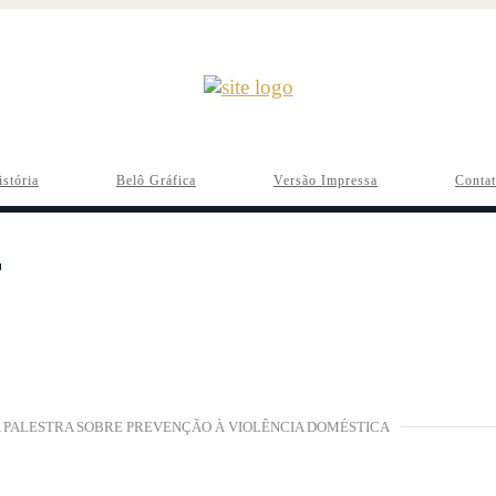
istória
Belô Gráfica
Versão Impressa
Conta
A PALESTRA SOBRE PREVENÇÃO À VIOLÊNCIA DOMÉSTICA