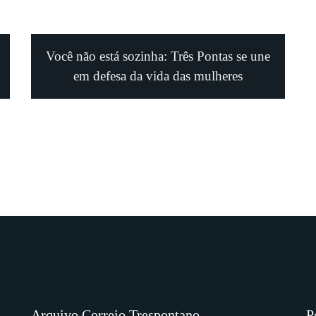
Você não está sozinha: Três Pontas se une
em defesa da vida das mulheres
Arquivo Correio Trespontano
P