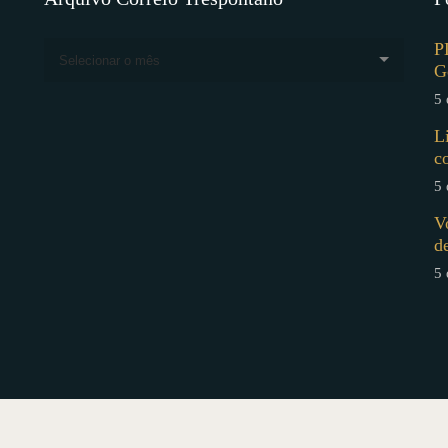
P
Selecionar o mês
G
5 
L
c
5 
V
d
5 