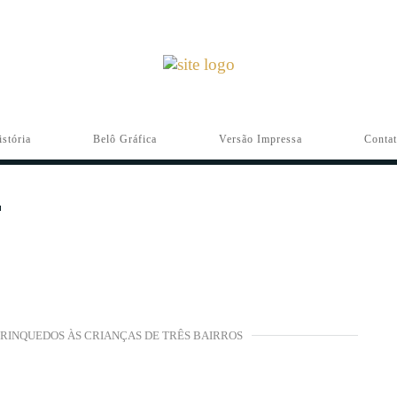
istória
Belô Gráfica
Versão Impressa
Conta
 BRINQUEDOS ÀS CRIANÇAS DE TRÊS BAIRROS