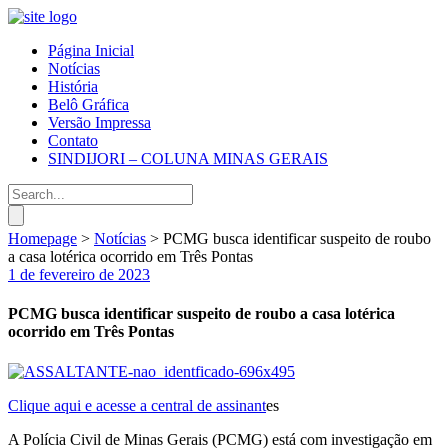
Página Inicial
Notícias
História
Belô Gráfica
Versão Impressa
Contato
SINDIJORI – COLUNA MINAS GERAIS
Homepage
>
Notícias
>
PCMG busca identificar suspeito de roubo
a casa lotérica ocorrido em Três Pontas
1 de fevereiro de 2023
PCMG busca identificar suspeito de roubo a casa lotérica
ocorrido em Três Pontas
Clique aqui e acesse a central de assinant
es
A Polícia Civil de Minas Gerais (PCMG) está com investigação em