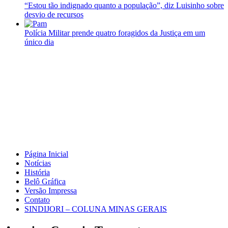
“Estou tão indignado quanto a população”, diz Luisinho sobre
desvio de recursos
Polícia Militar prende quatro foragidos da Justiça em um
único dia
Página Inicial
Notícias
História
Belô Gráfica
Versão Impressa
Contato
SINDIJORI – COLUNA MINAS GERAIS