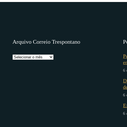
Arquivo Correio Trespontano
P
P
e
6 
D
d
6 
E
6 