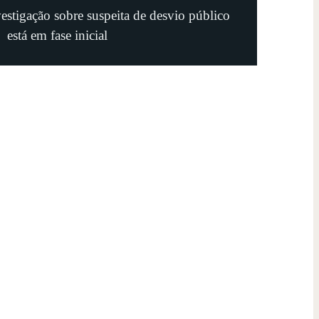
estigação sobre suspeita de desvio público
está em fase inicial