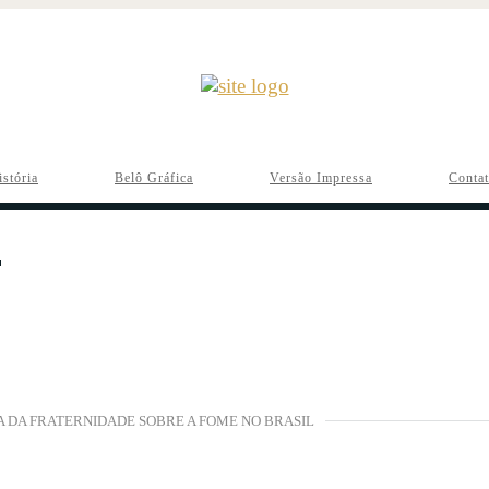
istória
Belô Gráfica
Versão Impressa
Conta
 DA FRATERNIDADE SOBRE A FOME NO BRASIL