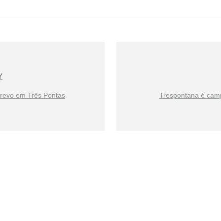
Y
trevo em Três Pontas
Trespontana é camp