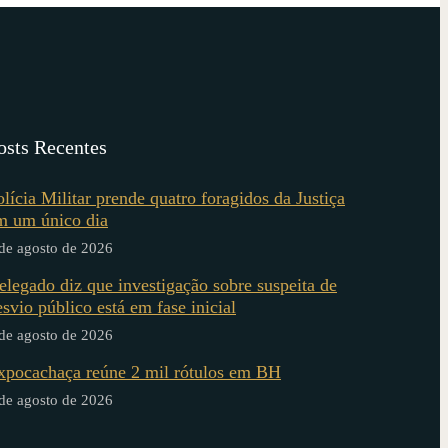
osts Recentes
olícia Militar prende quatro foragidos da Justiça
m um único dia
de agosto de 2026
elegado diz que investigação sobre suspeita de
esvio público está em fase inicial
de agosto de 2026
xpocachaça reúne 2 mil rótulos em BH
de agosto de 2026