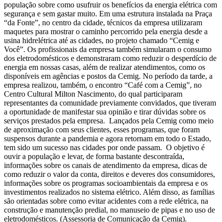
população sobre como usufruir os benefícios da energia elétrica com
segurança e sem gastar muito. Em uma estrutura instalada na Praça
“da Fonte”, no centro da cidade, técnicos da empresa utilizaram
maquetes para mostrar o caminho percorrido pela energia desde a
usina hidrelétrica até as cidades, no projeto chamado “Cemig e
Você”. Os profissionais da empresa também simularam o consumo
dos eletrodomésticos e demonstraram como reduzir o desperdício de
energia em nossas casas, além de realizar atendimentos, como os
disponíveis em agências e postos da Cemig. No período da tarde, a
empresa realizou, também, o encontro “Café com a Cemig”, no
Centro Cultural Milton Nascimento, do qual participaram
representantes da comunidade previamente convidados, que tiveram
a oportunidade de manifestar sua opinião e tirar dúvidas sobre os
serviços prestados pela empresa. Lançados pela Cemig como meio
de aproximação com seus clientes, esses programas, que foram
suspensos durante a pandemia e agora retornam em todo o Estado,
tem sido um sucesso nas cidades por onde passam. O objetivo é
ouvir a população e levar, de forma bastante descontraída,
informações sobre os canais de atendimento da empresa, dicas de
como reduzir o valor da conta, direitos e deveres dos consumidores,
informações sobre os programas socioambientais da empresa e os
investimentos realizados no sistema elétrico. Além disso, as famílias
são orientadas sobre como evitar acidentes com a rede elétrica, na
construção e manutenção predial, no manuseio de pipas e no uso de
eletrodomésticos. (Assessoria de Comunicação da Cemig).