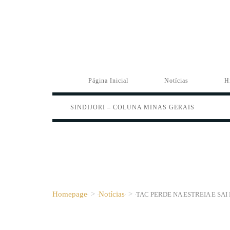
Página Inicial
Notícias
H
SINDIJORI – COLUNA MINAS GERAIS
Homepage
>
Notícias
>
TAC PERDE NA ESTREIA E S