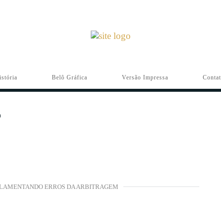
istória
Belô Gráfica
Versão Impressa
Conta
AI LAMENTANDO ERROS DA ARBITRAGEM