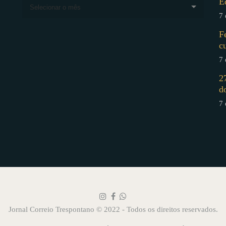
E
Selecionar o mês
7 
F
c
7 
2
d
7 
Jornal Correio Trespontano © 2022 - Todos os direitos reservados.