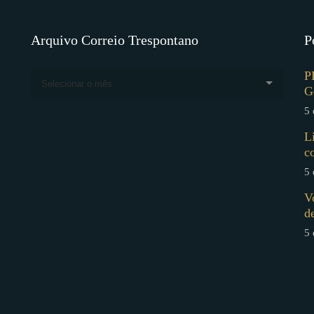
Arquivo Correio Trespontano
P
P
Selecionar o mês
G
5 
L
c
5 
V
d
5 