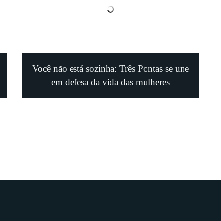
Você não está sozinha: Três Pontas se une
em defesa da vida das mulheres