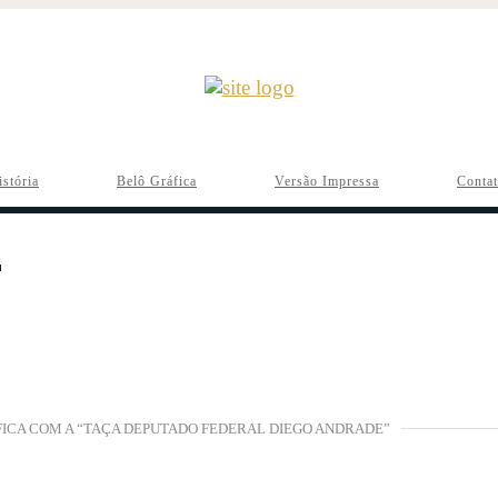
istória
Belô Gráfica
Versão Impressa
Conta
ICA COM A “TAÇA DEPUTADO FEDERAL DIEGO ANDRADE”