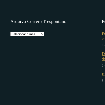
Arquivo Correio Trespontano
P
P
e
6 
D
d
6 
E
6 