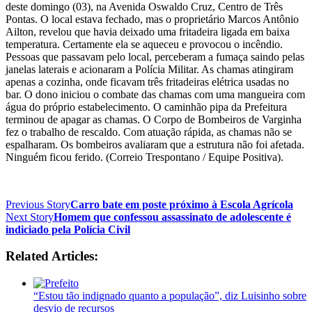
deste domingo (03), na Avenida Oswaldo Cruz, Centro de Três
Pontas. O local estava fechado, mas o proprietário Marcos Antônio
Ailton, revelou que havia deixado uma fritadeira ligada em baixa
temperatura. Certamente ela se aqueceu e provocou o incêndio.
Pessoas que passavam pelo local, perceberam a fumaça saindo pelas
janelas laterais e acionaram a Polícia Militar. As chamas atingiram
apenas a cozinha, onde ficavam três fritadeiras elétrica usadas no
bar. O dono iniciou o combate das chamas com uma mangueira com
água do próprio estabelecimento. O caminhão pipa da Prefeitura
terminou de apagar as chamas. O Corpo de Bombeiros de Varginha
fez o trabalho de rescaldo. Com atuação rápida, as chamas não se
espalharam. Os bombeiros avaliaram que a estrutura não foi afetada.
Ninguém ficou ferido. (Correio Trespontano / Equipe Positiva).
Previous Story
Carro bate em poste próximo à Escola Agrícola
Next Story
Homem que confessou assassinato de adolescente é
indiciado pela Polícia Civil
Related Articles:
“Estou tão indignado quanto a população”, diz Luisinho sobre
desvio de recursos