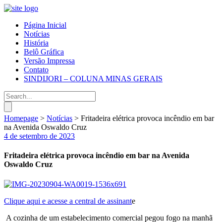
Página Inicial
Notícias
História
Belô Gráfica
Versão Impressa
Contato
SINDIJORI – COLUNA MINAS GERAIS
Homepage
>
Notícias
>
Fritadeira elétrica provoca incêndio em bar
na Avenida Oswaldo Cruz
4 de setembro de 2023
Fritadeira elétrica provoca incêndio em bar na Avenida
Oswaldo Cruz
Clique aqui e acesse a central de assinant
e
A cozinha de um estabelecimento comercial pegou fogo na manhã