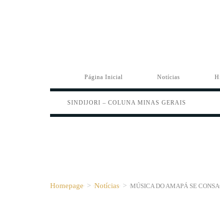
Página Inicial
Notícias
H
SINDIJORI – COLUNA MINAS GERAIS
Homepage
>
Notícias
>
MÚSICA DO AMAPÁ SE CONSA