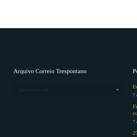
Arquivo Correio Trespontano
P
E
Selecionar o mês
7 
F
c
7 
2