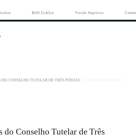
istória
Belô Gráfica
Versão Impressa
Conta
 DO CONSELHO TUTELAR DE TRÊS PONTAS
 do Conselho Tutelar de Três