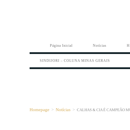
Página Inicial
Notícias
H
SINDIJORI – COLUNA MINAS GERAIS
Homepage
>
Notícias
>
CALHAS & CIA É CAMPEÃO M