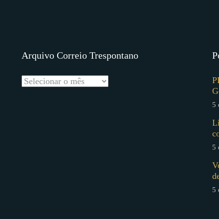
Arquivo Correio Trespontano
P
P
G
5 
L
c
5 
V
d
5 