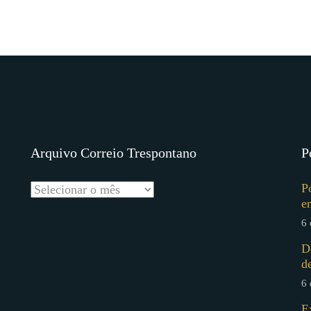
Arquivo Correio Trespontano
P
P
e
6 
D
d
6 
E