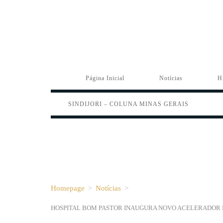
Página Inicial
Notícias
H
SINDIJORI – COLUNA MINAS GERAIS
Homepage
>
Notícias
>
HOSPITAL BOM PASTOR INAUGURA NOVO ACELERADOR 