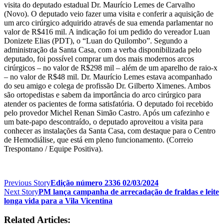
visita do deputado estadual Dr. Maurício Lemes de Carvalho
(Novo). O deputado veio fazer uma visita e conferir a aquisição de
um arco cirúrgico adquirido através de sua emenda parlamentar no
valor de R$416 mil. A indicação foi um pedido do vereador Luan
Donizete Elias (PDT), o “Luan do Quilombo”. Segundo a
administração da Santa Casa, com a verba disponibilizada pelo
deputado, foi possível comprar um dos mais modernos arcos
cirúrgicos – no valor de R$298 mil – além de um aparelho de raio-x
– no valor de R$48 mil. Dr. Maurício Lemes estava acompanhado
do seu amigo e colega de profissão Dr. Gilberto Ximenes. Ambos
são ortopedistas e sabem da importância do arco cirúrgico para
atender os pacientes de forma satisfatória. O deputado foi recebido
pelo provedor Michel Renan Simão Castro. Após um cafezinho e
um bate-papo descontraído, o deputado aproveitou a visita para
conhecer as instalações da Santa Casa, com destaque para o Centro
de Hemodiálise, que está em pleno funcionamento. (Correio
Trespontano / Equipe Positiva).
Previous Story
Edição número 2336 02/03/2024
Next Story
PM lança campanha de arrecadação de fraldas e leite
longa vida para a Vila Vicentina
Related Articles: