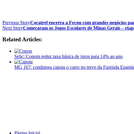
Previous Story
Cocatrel encerra a Fecon com grandes negócios pa
Next Story
Começaram os Jogos Escolares de Minas Gerais – etapa
Related Articles:
Selic: Copom reduz taxa básica de juros para 14% ao ano
MG 167: condutora capota o carro no trevo da Fazenda Epami
Página Inicial