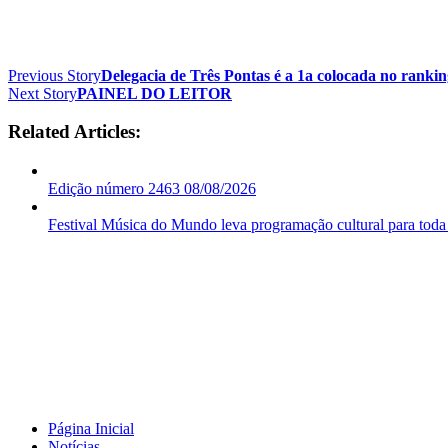
Previous Story
Delegacia de Três Pontas é a 1a colocada no ranki
Next Story
PAINEL DO LEITOR
Related Articles:
Edição número 2463 08/08/2026
Festival Música do Mundo leva programação cultural para toda
Página Inicial
Notícias