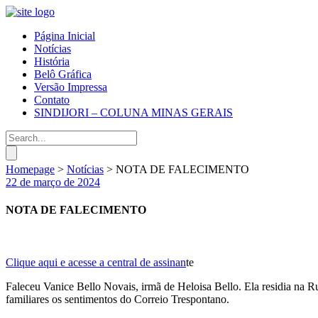
Página Inicial
Notícias
História
Belô Gráfica
Versão Impressa
Contato
SINDIJORI – COLUNA MINAS GERAIS
Homepage
>
Notícias
>
NOTA DE FALECIMENTO
22 de março de 2024
NOTA DE FALECIMENTO
Clique aqui e acesse a central de assinan
te
Faleceu Vanice Bello Novais, irmã de Heloisa Bello. Ela residia na R
familiares os sentimentos do Correio Trespontano.