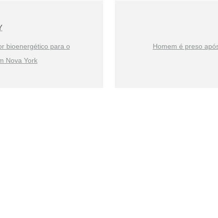
Y
or bioenergético para o
Homem é preso após 
em Nova York