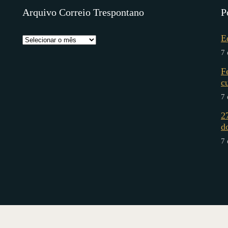
Arquivo Correio Trespontano
P
E
7 
F
c
7 
2
d
7 