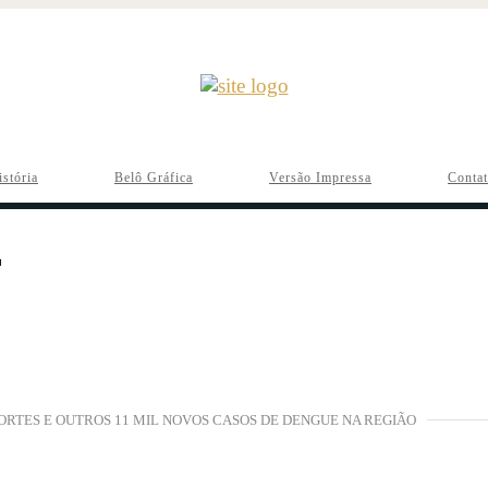
istória
Belô Gráfica
Versão Impressa
Conta
ORTES E OUTROS 11 MIL NOVOS CASOS DE DENGUE NA REGIÃO