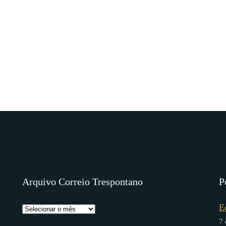
Arquivo Correio Trespontano
P
E
7 