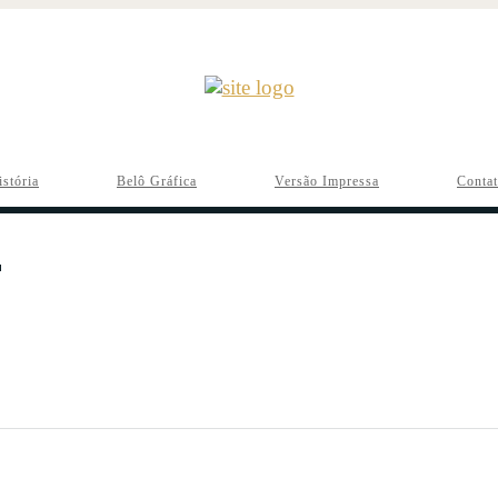
istória
Belô Gráfica
Versão Impressa
Conta