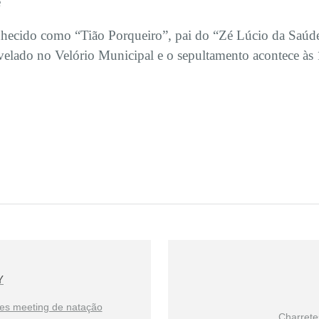
e
onhecido como “Tião Porqueiro”, pai do “Zé Lúcio da Saúde
 velado no Velório Municipal e o sepultamento acontece às
Y
es meeting de natação
Charrete