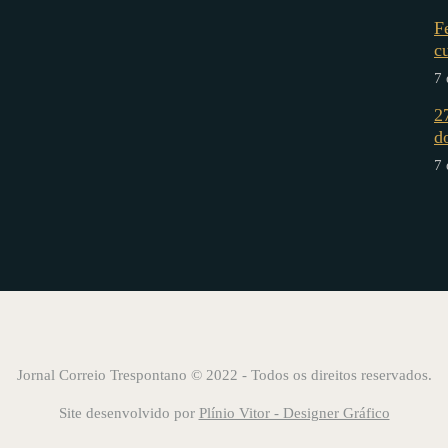
F
c
7 
2
d
7 
Jornal Correio Trespontano © 2022 - Todos os direitos reservados.
Site desenvolvido por
Plínio Vitor - Designer Gráfico