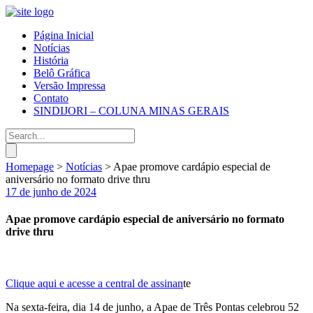
Página Inicial
Notícias
História
Belô Gráfica
Versão Impressa
Contato
SINDIJORI – COLUNA MINAS GERAIS
Homepage
>
Notícias
>
Apae promove cardápio especial de
aniversário no formato drive thru
17 de junho de 2024
Apae promove cardápio especial de aniversário no formato
drive thru
Clique aqui e acesse a central de assinan
te
Na sexta-feira, dia 14 de junho, a Apae de Três Pontas celebrou 52