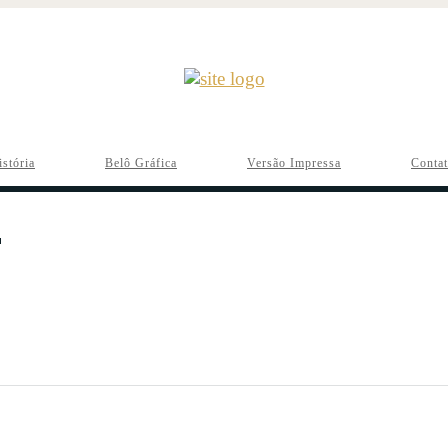
istória
Belô Gráfica
Versão Impressa
Conta