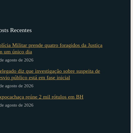
osts Recentes
olícia Militar prende quatro foragidos da Justiça
m um único dia
de agosto de 2026
elegado diz que investigação sobre suspeita de
esvio público está em fase inicial
de agosto de 2026
xpocachaça reúne 2 mil rótulos em BH
de agosto de 2026