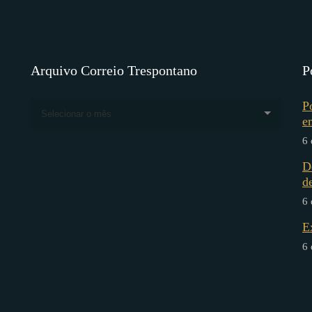
Arquivo Correio Trespontano
P
P
Selecionar o mês
e
6 
D
d
6 
E
6 