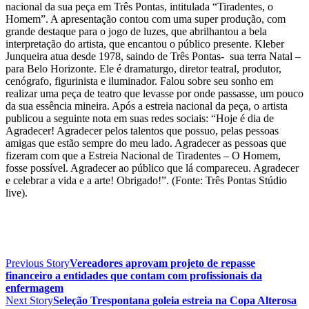
nacional da sua peça em Três Pontas, intitulada “Tiradentes, o
Homem”. A apresentação contou com uma super produção, com
grande destaque para o jogo de luzes, que abrilhantou a bela
interpretação do artista, que encantou o público presente. Kleber
Junqueira atua desde 1978, saindo de Três Pontas- sua terra Natal –
para Belo Horizonte. Ele é dramaturgo, diretor teatral, produtor,
cenógrafo, figurinista e iluminador. Falou sobre seu sonho em
realizar uma peça de teatro que levasse por onde passasse, um pouco
da sua essência mineira. Após a estreia nacional da peça, o artista
publicou a seguinte nota em suas redes sociais: “Hoje é dia de
Agradecer! Agradecer pelos talentos que possuo, pelas pessoas
amigas que estão sempre do meu lado. Agradecer as pessoas que
fizeram com que a Estreia Nacional de Tiradentes – O Homem,
fosse possível. Agradecer ao público que lá compareceu. Agradecer
e celebrar a vida e a arte! Obrigado!”. (Fonte: Três Pontas Stúdio
live).
Previous Story
Vereadores aprovam projeto de repasse
financeiro a entidades que contam com profissionais da
enfermagem
Next Story
Seleção Trespontana goleia estreia na Copa Alterosa